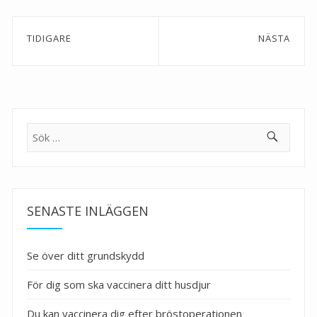
Inläggsnavigering
TIDIGARE
NÄSTA
Previous
Next
post:
post:
Sök
efter:
SENASTE INLÄGGEN
Se över ditt grundskydd
För dig som ska vaccinera ditt husdjur
Du kan vaccinera dig efter bröstoperationen