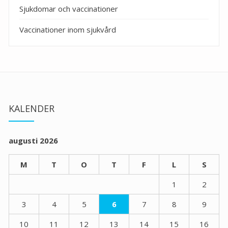
Sjukdomar och vaccinationer
Vaccinationer inom sjukvård
KALENDER
augusti 2026
M
T
O
T
F
L
S
1
2
3
4
5
6
7
8
9
10
11
12
13
14
15
16