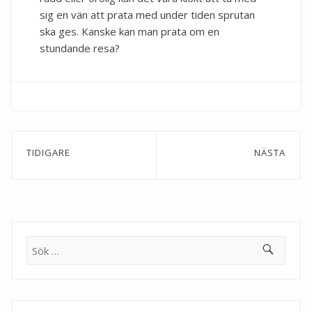
sig en vän att prata med under tiden sprutan
ska ges. Kanske kan man prata om en
stundande resa?
Inläggsnavigering
TIDIGARE
NÄSTA
Previous
Next
post:
post:
Sök
efter: