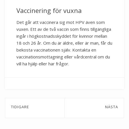
Vaccinering för vuxna
Det går att vaccinera sig mot HPV även som
vuxen. Ett av de två vaccin som finns tillgängliga
ingår i högkostnadsskyddet för kvinnor mellan
18 och 26 år. Om du är äldre, eller är man, får du
bekosta vaccinationen själv. Kontakta en
vaccinationsmottagning eller vårdcentral om du
vill ha hjälp eller har frågor.
Inläggsnavigering
TIDIGARE
NÄSTA
Previous
Next
post:
post: